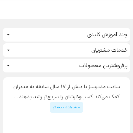
چند آموزش کلیدی
کمپین فروش
خدمات مشتریان
بازاریابی عصبی
نحوه ثبت سفارش
سیستم سازی
پرفروشترین محصولات
آموزش دسترسی به دانلود فایل‌ها
تبلیغ نویسی
دوره جدید سیستم سازی
نحوه دانلود محصولات محافظت‌شده
بازاریابی تلفنی
۱۹,۹۰۰,۰۰۰ تومان
نحوه ارسال محصولات پستی
افزایش عملکرد
سایت مدیرسبز با بیش از 17 سال سابقه به مدیران
پیگیری سفارش
چگونه کتاب بنویسیم
کمک می‌کند کسب‌و‌کارشان را سریع‌تر رشد بدهند...
پشتیبانی
دوره اینستاگرام
قوانین و مقررات سایت
مشاهده بیشتر