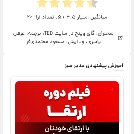
میانگین امتیاز
4.5
/ 5. تعداد آرا:
20
سخنران: گای وینچ در سایت TED، ترجمه: عرفان
یاسری، ویرایش: مسعود معتمدی‌فر
آموزش پیشنهادی مدیر سبز