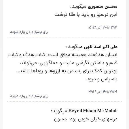
میگوید:
محسن منصوری
این درسها رو باید با طلا نوشت
1401/12/14 در 15:28
برای پاسخ دادن وارد شوید
میگوید:
علی اکبر اسداللهی
انسان هدفمند همیشه موفق است، ثبات هدف و ثبات
قدم و داشتن نگرشی مثبت و عملگرایی، می‌تواند
بهترین کمک برای رسیدن به آرزوها و رویاها باشد.
باسپاس و درود
1401/07/21 در 22:19
برای پاسخ دادن وارد شوید
میگوید:
Seyed Ehsan MirMahdi
درسهای خیلی خوبی بود. ممنون