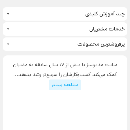
چند آموزش کلیدی
کمپین فروش
خدمات مشتریان
بازاریابی عصبی
نحوه ثبت سفارش
سیستم سازی
پرفروشترین محصولات
آموزش دسترسی به دانلود فایل‌ها
تبلیغ نویسی
دوره جدید سیستم سازی
نحوه دانلود محصولات محافظت‌شده
بازاریابی تلفنی
۱۹,۹۰۰,۰۰۰ تومان
نحوه ارسال محصولات پستی
افزایش عملکرد
سایت مدیرسبز با بیش از 17 سال سابقه به مدیران
پیگیری سفارش
چگونه کتاب بنویسیم
کمک می‌کند کسب‌و‌کارشان را سریع‌تر رشد بدهند...
پشتیبانی
دوره اینستاگرام
قوانین و مقررات سایت
مشاهده بیشتر