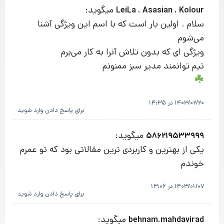
میگوید:
LeiLa . Asasian . Kolour
سلام . اولین بار است که با اسم این ویژگی آشنا
می‌شوم
ویژگی ای که بدون تلاش آنرا به کار می‌برم
تیم توانمند مدیر سبز ممنونم
1403/02/20 در 14:35
برای پاسخ دادن وارد شوید
میگوید:
586219533999
يكى از بهترين و كاربردی ترین مقالاتی بود که تو عمرم
خوندم
1403/01/07 در 13:06
برای پاسخ دادن وارد شوید
میگوید:
behnam.mahdavirad