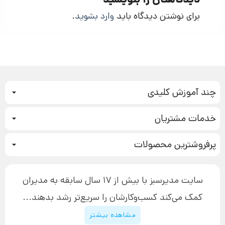
دیدگاهتان را بنویسید
برای نوشتن دیدگاه باید
وارد بشوید
.
چند آموزش کلیدی
کمپین فروش
خدمات مشتریان
بازاریابی عصبی
نحوه ثبت سفارش
سیستم سازی
پرفروشترین محصولات
آموزش دسترسی به دانلود فایل‌ها
تبلیغ نویسی
دوره جدید سیستم سازی
نحوه دانلود محصولات محافظت‌شده
بازاریابی تلفنی
۱۹,۹۰۰,۰۰۰ تومان
نحوه ارسال محصولات پستی
افزایش عملکرد
سایت مدیرسبز با بیش از 17 سال سابقه به مدیران
پیگیری سفارش
چگونه کتاب بنویسیم
کمک می‌کند کسب‌و‌کارشان را سریع‌تر رشد بدهند...
پشتیبانی
دوره اینستاگرام
قوانین و مقررات سایت
مشاهده بیشتر