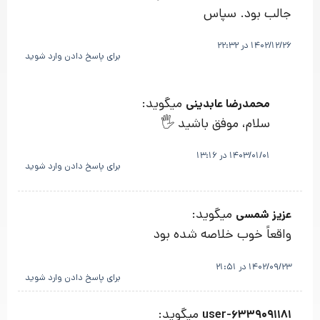
جالب بود. سپاس
1402/12/26 در 22:32
برای پاسخ دادن وارد شوید
میگوید:
محمدرضا عابدینی
سلام، موفق باشید 🖐
1403/01/01 در 13:16
برای پاسخ دادن وارد شوید
میگوید:
عزیز شمسی
واقعاً خوب خلاصه شده بود
1402/09/23 در 21:51
برای پاسخ دادن وارد شوید
میگوید:
user-6339091181