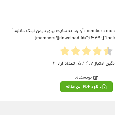
[members message=”%login%” color=”#ffcc00″ login_text=”ورود به سایت برای دیدن لینک دانلود”
login_u
نگین امتیاز
4.7
/ 5. تعداد آرا:
3
نویسنده:
دانلود PDF این مقاله