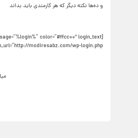
و ده‌ها نکته دیگر که هر کارمندی باید بداند
rl=”http://modiresabz.com/wp-login.php”][download id=”6349″][/members]
میا