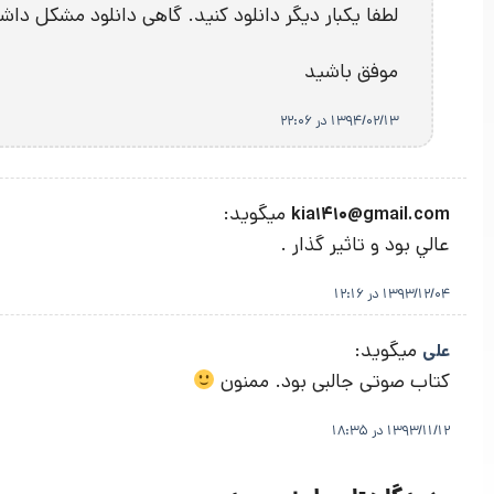
لطفا یکبار دیگر دانلود کنید. گاهی دانلود مشکل د
موفق باشید
1394/02/13 در 22:06
میگوید:
kia1410@gmail.com
عالي بود و تاثير گذار .
1393/12/04 در 12:16
میگوید:
علی
کتاب صوتی جالبی بود. ممنون
1393/11/12 در 18:35