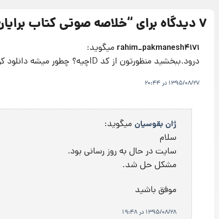
7 دیدگاه برای “
خلاصه صوتی کتاب برایان
میگوید:
rahim_pakmanesh4171
درود.ببخشید منظورتون از کد IDچیه؟ چطور میشه دانلود کرد-من عضو الماسی هستم و مثل قبل نمیشه دانلود کرد راهنمایی کنید سپاسگزار میشم
1395/08/27 در 20:44
میگوید:
ژان بقوسیان
سلام
سایت در حال به روز رسانی بود.
مشکل حل شد.
موفق باشید
1395/08/28 در 19:48