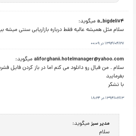
میگوید:
a_bigdeli74
سلام مثل همیشه عالیه فقط درباره بازاریابی سنتی میشه 
1394/04/27 در 00:09
میگوید:
aliforghanii.hotelmanager@yahoo.com
سلام . من فیال رو دانلود می کنم اما در باز کردن فایل 
بفرمایید
با تشکر
1394/02/13 در 18:24
میگوید:
مدیر سبز
سلام