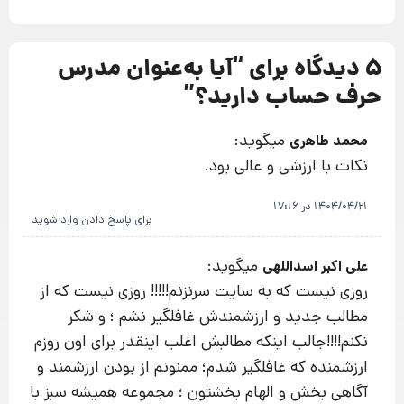
5 دیدگاه برای “
آیا به‌عنوان مدرس
حرف حساب دارید؟
”
میگوید:
محمد طاهری
نکات با ارزشی و عالی بود.
1404/04/21 در 17:16
برای پاسخ دادن وارد شوید
میگوید:
علی اکبر اسداللهی
روزی نیست که به سایت سرنزنم!!!!! روزی نیست که از
مطالب جدید و ارزشمندش غافلگیر نشم ؛ و شکر
نکنم!!!!جالب اینکه مطالبش اغلب اینقدر برای اون روزم
ارزشمنده که غافلگیر شدم؛ ممنونم از بودن ارزشمند و
آگاهی بخش و الهام بخشتون ؛ مجموعه همیشه سبز با