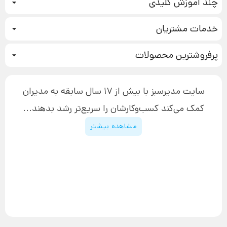
چند آموزش کلیدی
کمپین فروش
خدمات مشتریان
بازاریابی عصبی
نحوه ثبت سفارش
سیستم سازی
پرفروشترین محصولات
آموزش دسترسی به دانلود فایل‌ها
تبلیغ نویسی
دوره جدید سیستم سازی
نحوه دانلود محصولات محافظت‌شده
بازاریابی تلفنی
۱۹,۹۰۰,۰۰۰ تومان
نحوه ارسال محصولات پستی
افزایش عملکرد
سایت مدیرسبز با بیش از 17 سال سابقه به مدیران
پیگیری سفارش
چگونه کتاب بنویسیم
کمک می‌کند کسب‌و‌کارشان را سریع‌تر رشد بدهند...
پشتیبانی
دوره اینستاگرام
قوانین و مقررات سایت
مشاهده بیشتر