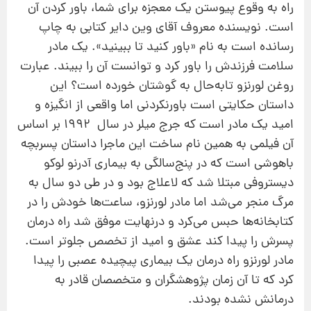
راه به وقوع پیوستن یك معجزه برای شما، باور كردن آن
است. نویسنده معروف آقای وین دایر كتابی به چاپ
رسانده است به نام «باور كنید تا ببینید». یك مادر
سلامت فرزندش را باور كرد و توانست آن را ببیند. عبارت
روغن لورنزو تابه‌حال به گوشتان خورده است؟ این
داستان حكایتی است باورنكردنی اما واقعی از انگیزه و
امید یك مادر است كه جرج میلر در سال 1992 بر اساس
آن فیلمی به همین نام ساخت این ماجرا داستان پسربچه
باهوشی است كه در پنج‌سالگی به بیماری آدرنو لوکو
دیستروفی مبتلا شد كه لاعلاج بود و در طی دو سال به
مرگ منجر می‌شد اما مادر لورنزو، ساعت‌ها خودش را در
کتابخانه‌ها حبس می‌کرد و درنهایت موفق شد راه درمان
پسرش را پیدا كند عشق و امید از تخصص جلوتر است.
مادر لورنزو راه درمان یك بیماری پیچیده عصبی را پیدا
كرد كه تا آن زمان پژوهشگران و متخصصان قادر به
درمانش نشده بودند.