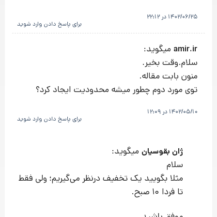
1402/06/25 در 22:12
برای پاسخ دادن وارد شوید
میگوید:
amir.ir
سلام.وقت بخیر.
منون بابت مقاله.
توی مورد دوم چطور میشه محدودیت ایجاد کرد؟
1402/05/10 در 12:09
برای پاسخ دادن وارد شوید
میگوید:
ژان بقوسیان
سلام
مثلا بگویید یک تخفیف درنظر می‌گیریم؛ ولی فقط
تا فردا 10 صبح.
موفق باشید