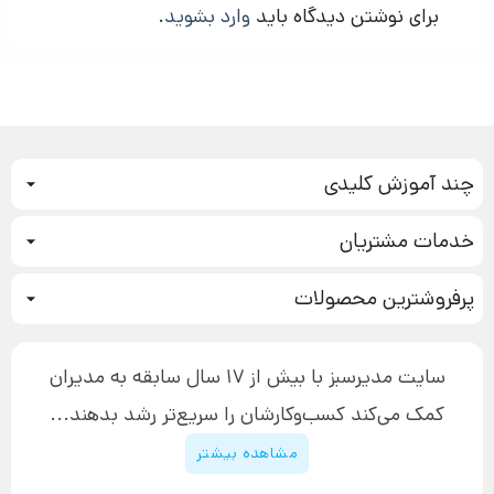
برای نوشتن دیدگاه باید
وارد بشوید
.
چند آموزش کلیدی
کمپین فروش
خدمات مشتریان
بازاریابی عصبی
نحوه ثبت سفارش
سیستم سازی
پرفروشترین محصولات
آموزش دسترسی به دانلود فایل‌ها
تبلیغ نویسی
دوره جدید سیستم سازی
نحوه دانلود محصولات محافظت‌شده
بازاریابی تلفنی
۱۹,۹۰۰,۰۰۰ تومان
نحوه ارسال محصولات پستی
افزایش عملکرد
سایت مدیرسبز با بیش از 17 سال سابقه به مدیران
پیگیری سفارش
چگونه کتاب بنویسیم
کمک می‌کند کسب‌و‌کارشان را سریع‌تر رشد بدهند...
پشتیبانی
دوره اینستاگرام
قوانین و مقررات سایت
مشاهده بیشتر