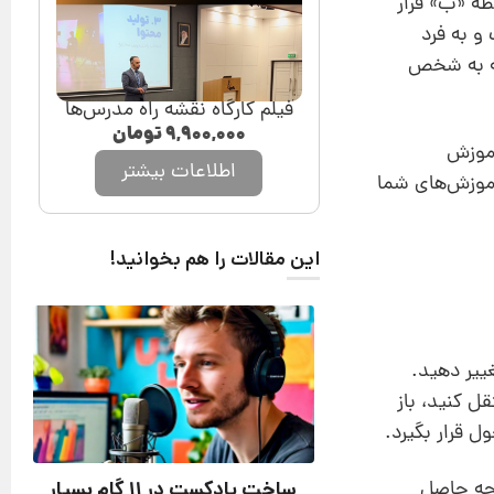
طه «ب» قرار
 و به فرد
که به شخص
فیلم کارگاه نقشه راه مدرس‌ها
۹,۹۰۰,۰۰۰
تومان
آموزش
اطلاعات بیشتر
آموزش‌های شما
این مقالات را هم بخوانید!
ا تغییر دهید.
ل کنید، باز
 قرار بگیرد.
یجه حاصل
ساخت پادکست در 11 گام بسیار