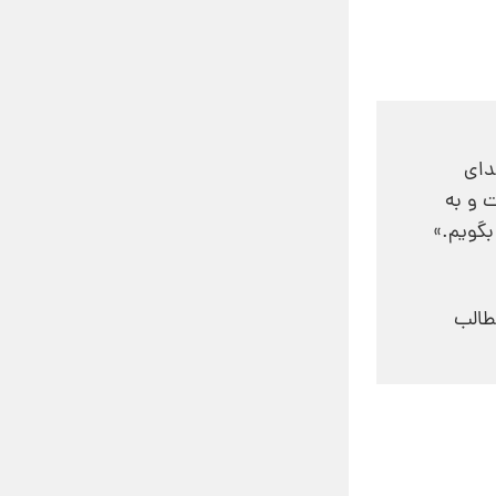
دای
 و به
بگویم.»
طالب