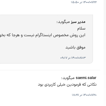
1400/07/22 در 15:50
میگوید:
مدیر سبز
سلام
این روش مخصوص اینستاگرام نیست و هرجا که بخواهید
موفق باشید
1400/08/03 در 09:17
میگوید:
saemi.salar
نکاتی که فرمودین خیلی کاربردی بود
1400/07/20 در 18:27