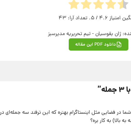
گین امتیاز
4.6
/ 5. تعداد آرا:
43
ده: ژان بقوسیان - تیم تحریریه مدیرسبز
دانلود PDF این مقاله
له
”