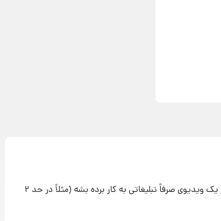
جناب بقوسیان سلام، ممنون از ویدیوی کاربردیتون. به نظر شما در فضایی مثل اینستاگرام بهتره که این ترفند سه جمله‌ای در یک ویدیوی صرفاً تبلیغاتی به کار برده بشه (مثلاً در حد 2