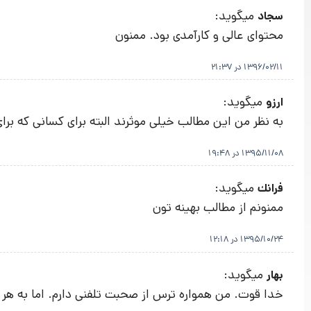
میگوید:
سجاد
محتوای عالی و کارآمدی بود. ممنون
1396/02/11 در 21:37
میگوید:
ارزو
به نظر من این مطالب خیلی موثرند البته برای کسانی که برای ا
1395/11/08 در 19:48
میگوید:
فرانك
ممنونم از مطالب بهينه تون
1395/10/24 در 12:18
میگوید:
بهار
خدا قوت. من همواره ترس از صحبت تلفنی دارم. اما به هر