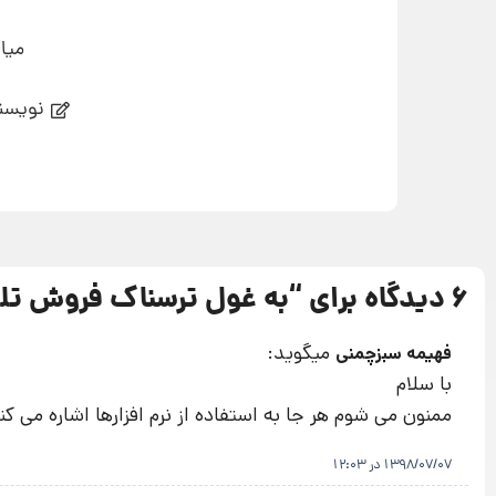
میا
نویسند
6 دیدگاه برای “
به غول ترسناک فروش تل
میگوید:
فهیمه سبزچمنی
با سلام
ممنون می شوم هر جا به استفاده از نرم افزارها اشاره می کنید
1398/07/07 در 12:03