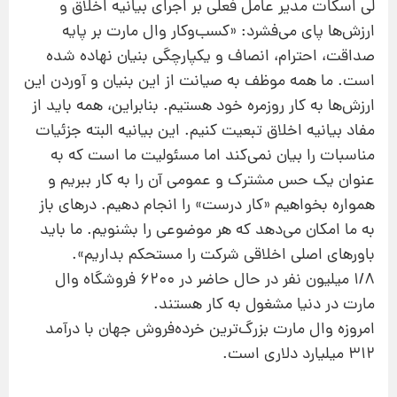
لی اسكات مدیر عامل فعلی بر اجرای بیانیه اخلاق و
ارزش‌ها پای می‌فشرد: «كسب‌وكار وال مارت بر پایه
صداقت، احترام، انصاف و یكپارچگی بنیان نهاده شده
است. ما همه موظف به صیانت از این بنیان و آوردن این
ارزش‌ها به كار روزمره خود هستیم. بنابراین، همه باید از
مفاد بیانیه اخلاق تبعیت كنیم. این بیانیه البته جزئیات
مناسبات را بیان نمی‌كند اما مسئولیت ما است كه به
عنوان یك حس مشترك و عمومی آن را به كار ببریم و
همواره بخواهیم «كار درست» را انجام دهیم. درهای باز
به ما امكان می‌دهد كه هر موضوعی را بشنویم. ما باید
باورهای اصلی اخلاقی شركت را مستحكم بداریم».
۱/۸ میلیون نفر در حال حاضر در ۶۲۰۰ فروشگاه وال
مارت در دنیا مشغول به كار هستند.
امروزه وال مارت بزرگ‌ترین خرده‌فروش جهان با درآمد
۳۱۲ میلیارد دلاری است.