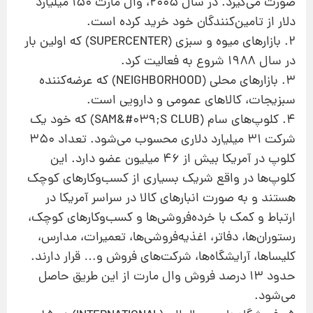
صورت می‌گیرد. در سال ۲۰۰۵، وال مارت ۱۵۰ میلیارد
دلار از تامین‌كنندگان خود خرید كرده است.
۲. بازارهای میوه و سبزی (SUPERCENTER) كه اولین بار
در سال ۱۹۸۸ شروع به فعالیت كرد.
۳. بازارهای محلی (NEIGHBORHOOD) كه عرضه‌كننده
سبزیجات، كالاهای عمومی و دارویی است.
۴. كلوپ‌های سام (SAM&#۰۳۹;S CLUB) كه خود یك
شركت ۳۱ میلیارد دلاری محسوب می‌شود. تعداد ۳۵۰
كلوپ در آمریكا بیش از ۴۶ میلیون عضو دارد. این
كلوپ‌ها در واقع شریك بسیاری از كسب‌وكارهای كوچك
هستند و به صورت انبارهای كالا در سراسر آمریكا در
ارتباط و كمك با خرده‌فروشی‌ها و كسب‌وكارهای كوچك،
رستوران‌ها، دفاتر، اغذیه‌فروشی‌ها، تعمیرات، مدارس،
كلیساها، آرایشگاه‌ها، شركت‌های فروش و… قرار دارند.
حدود ۱۳ درصد فروش وال مارت از این طریق حاصل
می‌شود.