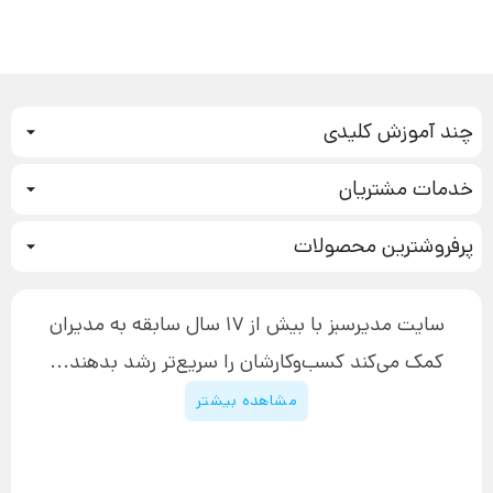
چند آموزش کلیدی
کمپین فروش
خدمات مشتریان
بازاریابی عصبی
نحوه ثبت سفارش
سیستم سازی
پرفروشترین محصولات
آموزش دسترسی به دانلود فایل‌ها
تبلیغ نویسی
دوره جدید سیستم سازی
نحوه دانلود محصولات محافظت‌شده
بازاریابی تلفنی
۱۹,۹۰۰,۰۰۰ تومان
نحوه ارسال محصولات پستی
افزایش عملکرد
سایت مدیرسبز با بیش از 17 سال سابقه به مدیران
پیگیری سفارش
چگونه کتاب بنویسیم
کمک می‌کند کسب‌و‌کارشان را سریع‌تر رشد بدهند...
پشتیبانی
دوره اینستاگرام
قوانین و مقررات سایت
مشاهده بیشتر