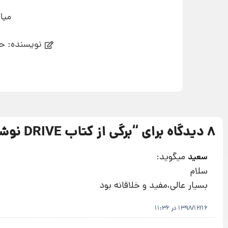
میا
نویسنده: حا
8 دیدگاه برای “
برگی از کتاب DRIVE نوشته دانیل پینک
میگوید:
سعيد
سلام
بسيار عالى،مفيد و خلاقانه بود
1398/12/16 در 11:36