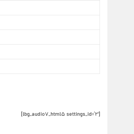
[lbg_audio7_html5 settings_id=’2′]