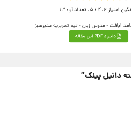
نگین امتیاز
4.6
/ 5. تعداد آرا:
13
مد ابافت - مدرس زبان - تیم تحریریه مدیرسبز
دانلود PDF این مقاله
”