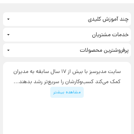
چند آموزش کلیدی
کمپین فروش
خدمات مشتریان
بازاریابی عصبی
نحوه ثبت سفارش
سیستم سازی
پرفروشترین محصولات
آموزش دسترسی به دانلود فایل‌ها
تبلیغ نویسی
دوره جدید سیستم سازی
نحوه دانلود محصولات محافظت‌شده
بازاریابی تلفنی
۱۹,۹۰۰,۰۰۰ تومان
نحوه ارسال محصولات پستی
افزایش عملکرد
سایت مدیرسبز با بیش از 17 سال سابقه به مدیران
پیگیری سفارش
چگونه کتاب بنویسیم
کمک می‌کند کسب‌و‌کارشان را سریع‌تر رشد بدهند...
پشتیبانی
دوره اینستاگرام
قوانین و مقررات سایت
مشاهده بیشتر