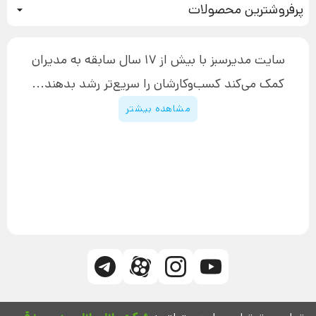
پرفروشترین محصولات
آموزش دسترسی به دانلود فایل‌ها
تبلیغ نویسی
دوره جدید سیستم سازی
نحوه دانلود محصولات محافظت‌شده
بازاریابی تلفنی
۱۹,۹۰۰,۰۰۰ تومان
نحوه ارسال محصولات پستی
افزایش عملکرد
سایت مدیرسبز با بیش از 17 سال سابقه به مدیران
پیگیری سفارش
چگونه کتاب بنویسیم
کمک می‌کند کسب‌و‌کارشان را سریع‌تر رشد بدهند...
پشتیبانی
دوره اینستاگرام
قوانین و مقررات سایت
مشاهده بیشتر