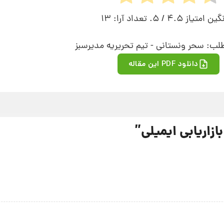
گین امتیاز
4.5
/ 5. تعداد آرا:
13
لب: سحر ونستانی - تیم تحریریه مدیرسبز
دانلود PDF این مقاله
”