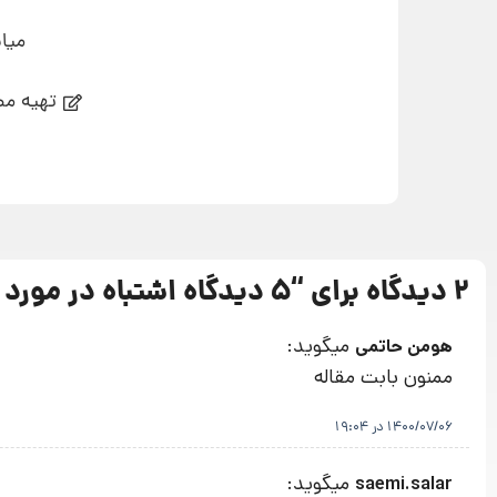
میان
تهیه مط
2 دیدگاه برای “
5 دیدگاه اشتباه در مورد بازاریابی ایمیلی
میگوید:
هومن حاتمی
ممنون بابت مقاله
1400/07/06 در 19:04
میگوید:
saemi.salar