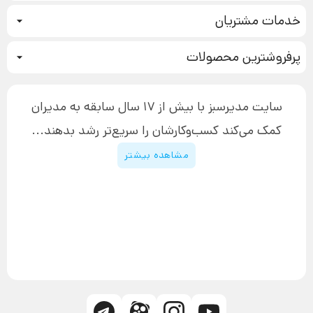
کمپین فروش
خدمات مشتریان
بازاریابی عصبی
نحوه ثبت سفارش
سیستم سازی
پرفروشترین محصولات
آموزش دسترسی به دانلود فایل‌ها
تبلیغ نویسی
دوره جدید سیستم سازی
نحوه دانلود محصولات محافظت‌شده
بازاریابی تلفنی
۱۹,۹۰۰,۰۰۰ تومان
نحوه ارسال محصولات پستی
افزایش عملکرد
سایت مدیرسبز با بیش از 17 سال سابقه به مدیران
پیگیری سفارش
چگونه کتاب بنویسیم
کمک می‌کند کسب‌و‌کارشان را سریع‌تر رشد بدهند...
پشتیبانی
دوره اینستاگرام
قوانین و مقررات سایت
مشاهده بیشتر