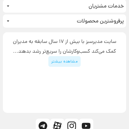
خدمات مشتریان
بازاریابی عصبی
نحوه ثبت سفارش
سیستم سازی
پرفروشترین محصولات
آموزش دسترسی به دانلود فایل‌ها
تبلیغ نویسی
دوره جدید سیستم سازی
نحوه دانلود محصولات محافظت‌شده
بازاریابی تلفنی
۱۹,۹۰۰,۰۰۰ تومان
نحوه ارسال محصولات پستی
افزایش عملکرد
سایت مدیرسبز با بیش از 17 سال سابقه به مدیران
پیگیری سفارش
چگونه کتاب بنویسیم
کمک می‌کند کسب‌و‌کارشان را سریع‌تر رشد بدهند...
پشتیبانی
دوره اینستاگرام
قوانین و مقررات سایت
مشاهده بیشتر