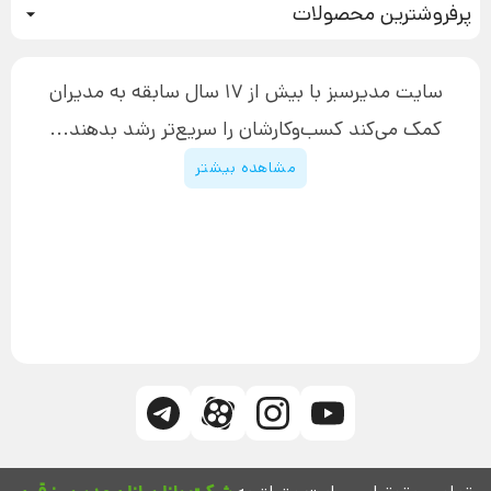
پرفروشترین محصولات
آموزش دسترسی به دانلود فایل‌ها
تبلیغ نویسی
دوره جدید سیستم سازی
نحوه دانلود محصولات محافظت‌شده
بازاریابی تلفنی
۱۹,۹۰۰,۰۰۰ تومان
نحوه ارسال محصولات پستی
افزایش عملکرد
سایت مدیرسبز با بیش از 17 سال سابقه به مدیران
پیگیری سفارش
چگونه کتاب بنویسیم
کمک می‌کند کسب‌و‌کارشان را سریع‌تر رشد بدهند...
پشتیبانی
دوره اینستاگرام
قوانین و مقررات سایت
مشاهده بیشتر