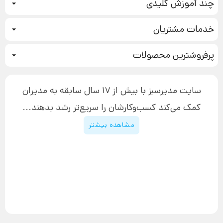
چند آموزش کلیدی
کمپین فروش
خدمات مشتریان
بازاریابی عصبی
نحوه ثبت سفارش
سیستم سازی
پرفروشترین محصولات
آموزش دسترسی به دانلود فایل‌ها
تبلیغ نویسی
دوره جدید سیستم سازی
نحوه دانلود محصولات محافظت‌شده
بازاریابی تلفنی
۱۹,۹۰۰,۰۰۰ تومان
نحوه ارسال محصولات پستی
افزایش عملکرد
سایت مدیرسبز با بیش از 17 سال سابقه به مدیران
پیگیری سفارش
چگونه کتاب بنویسیم
کمک می‌کند کسب‌و‌کارشان را سریع‌تر رشد بدهند...
پشتیبانی
دوره اینستاگرام
قوانین و مقررات سایت
مشاهده بیشتر