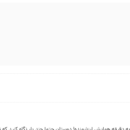
ه دقیقه همایش ارزشمنده! دوستان حتما چند بار نگاه کنید که ت