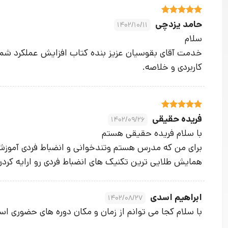
نمره
5
از
حامد یزدچی
1402/10/11
5
سلام
خدمت آقای بقوسیان عزیز بنده کتاب افزایش عملکرد شما را
کاربردی و خلاصه.
نمره
5
از
فریده حقیقی
1402/09/26
5
با سلام فریده حقیقی هستم
برای من که مدرس هستم وتندخوانی و انضباط فردی آمو
همایش طلایی ترین تکنیک های انضباط فردی رو ارایه کرد
ابراهیم اسدی
1402/08/27
با سلام کجا می توانم از زمان و مکان دوره های حضوری ا