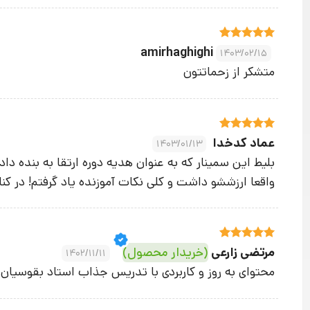
نمره
5
از
amirhaghighi
1403/02/15
5
متشکر از زحماتتون
نمره
5
از
عماد کدخدا
1403/01/13
5
واقعا ارزششو داشت و کلی نکات آموزنده یاد گرفتم! در کنار 
نمره
5
از
مرتضی زارعی
(خریدار محصول)
1402/11/11
5
محتوای به روز و کاربردی با تدریس جذاب استاد بقوسیان 