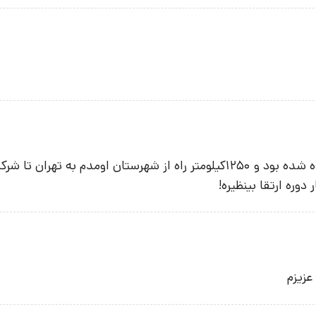
بلیط این سمینار که به عنوان هدیه دوره ارتقا به بنده داده شده بود و 1250کیلومتر راه از شهرستان اومدم به ت
دوره ارتقا بینظیره!
عزیزم