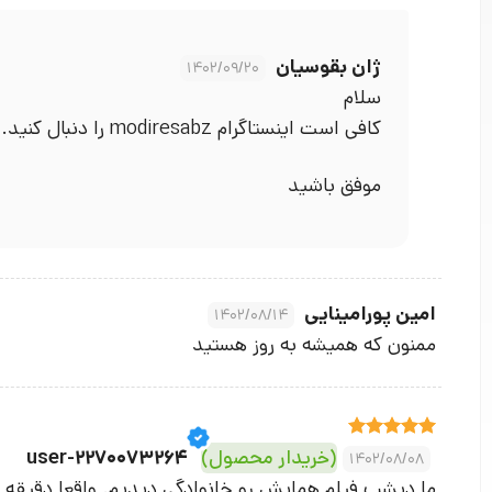
ژان بقوسیان
1402/09/20
سلام
کافی است اینستاگرام modiresabz را دنبال کنید.
موفق باشید
امین پورامینایی
1402/08/14
ممنون که همیشه به روز هستید
نمره
5
از
(خریدار محصول)
user-2270073264
1402/08/08
5
ما دیشب فیلم همایش رو خانوادگی دیدیم. واقعا دقیقه ب