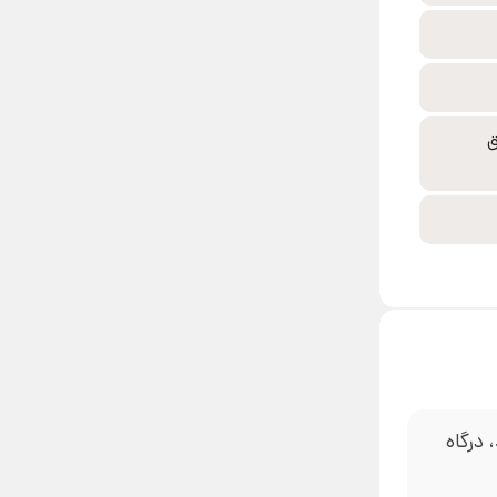
ق
 درگاه