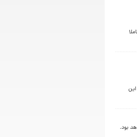
ملا
این
هد بود.