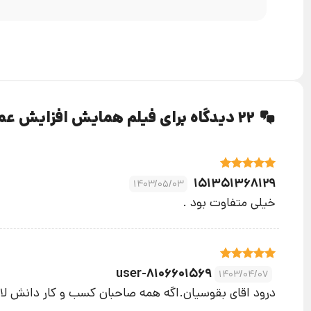
22 دیدگاه برای
فیلم همایش افزایش عمل
نمره
5
از
151351368129
1403/05/03
5
خیلی متفاوت بود .
نمره
5
از
user-8106601569
1403/04/07
5
درود اقای بقوسیان.اگه همه صاحبان کسب و کار دانش لاز