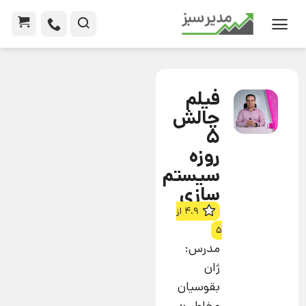
فیلم
چالش
5
روزه
سیستم
سازی
4.9 از
5
مدرس:
ژان
بقوسیان