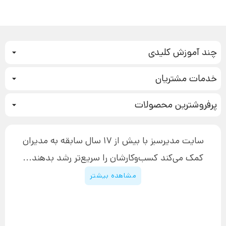
چند آموزش کلیدی
کمپین فروش
خدمات مشتریان
بازاریابی عصبی
نحوه ثبت سفارش
سیستم سازی
پرفروشترین محصولات
آموزش دسترسی به دانلود فایل‌ها
تبلیغ نویسی
دوره جدید سیستم سازی
نحوه دانلود محصولات محافظت‌شده
بازاریابی تلفنی
۱۹,۹۰۰,۰۰۰ تومان
نحوه ارسال محصولات پستی
افزایش عملکرد
سایت مدیرسبز با بیش از 17 سال سابقه به مدیران
پیگیری سفارش
چگونه کتاب بنویسیم
کمک می‌کند کسب‌و‌کارشان را سریع‌تر رشد بدهند...
پشتیبانی
دوره اینستاگرام
قوانین و مقررات سایت
مشاهده بیشتر