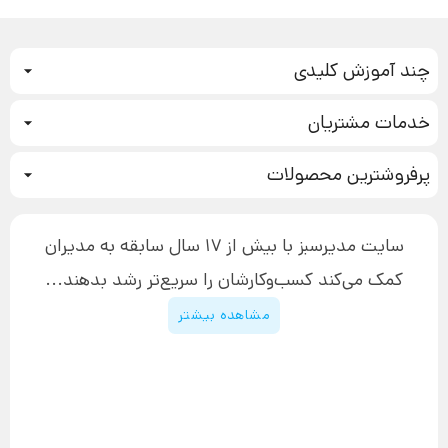
چند آموزش کلیدی
کمپین فروش
خدمات مشتریان
بازاریابی عصبی
نحوه ثبت سفارش
سیستم سازی
پرفروشترین محصولات
آموزش دسترسی به دانلود فایل‌ها
تبلیغ نویسی
دوره جدید سیستم سازی
نحوه دانلود محصولات محافظت‌شده
بازاریابی تلفنی
۱۹,۹۰۰,۰۰۰ تومان
نحوه ارسال محصولات پستی
افزایش عملکرد
سایت مدیرسبز با بیش از 17 سال سابقه به مدیران
پیگیری سفارش
چگونه کتاب بنویسیم
کمک می‌کند کسب‌و‌کارشان را سریع‌تر رشد بدهند...
پشتیبانی
دوره اینستاگرام
قوانین و مقررات سایت
مشاهده بیشتر