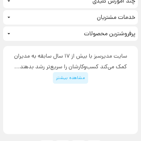
چند آموزش کلیدی
کمپین فروش
خدمات مشتریان
بازاریابی عصبی
نحوه ثبت سفارش
سیستم سازی
پرفروشترین محصولات
آموزش دسترسی به دانلود فایل‌ها
تبلیغ نویسی
دوره جدید سیستم سازی
نحوه دانلود محصولات محافظت‌شده
بازاریابی تلفنی
۱۹,۹۰۰,۰۰۰ تومان
نحوه ارسال محصولات پستی
افزایش عملکرد
سایت مدیرسبز با بیش از 17 سال سابقه به مدیران
پیگیری سفارش
چگونه کتاب بنویسیم
کمک می‌کند کسب‌و‌کارشان را سریع‌تر رشد بدهند...
پشتیبانی
دوره اینستاگرام
قوانین و مقررات سایت
مشاهده بیشتر