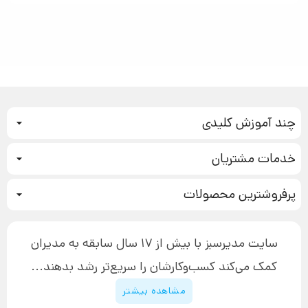
چند آموزش کلیدی
کمپین فروش
خدمات مشتریان
بازاریابی عصبی
نحوه ثبت سفارش
سیستم سازی
پرفروشترین محصولات
آموزش دسترسی به دانلود فایل‌ها
تبلیغ نویسی
دوره جدید سیستم سازی
نحوه دانلود محصولات محافظت‌شده
بازاریابی تلفنی
۱۹,۹۰۰,۰۰۰ تومان
نحوه ارسال محصولات پستی
افزایش عملکرد
سایت مدیرسبز با بیش از 17 سال سابقه به مدیران
پیگیری سفارش
چگونه کتاب بنویسیم
کمک می‌کند کسب‌و‌کارشان را سریع‌تر رشد بدهند...
پشتیبانی
دوره اینستاگرام
قوانین و مقررات سایت
مشاهده بیشتر