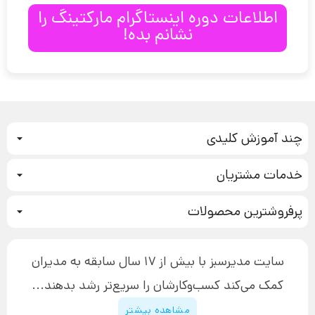
اطلاعات دوره اینستاگرام مارکتینگ را
نشانم بده!
چند آموزش کلیدی
کمپین فروش
خدمات مشتریان
بازاریابی عصبی
نحوه ثبت سفارش
سیستم سازی
پرفروشترین محصولات
آموزش دسترسی به دانلود فایل‌ها
تبلیغ نویسی
دوره جدید سیستم سازی
نحوه دانلود محصولات محافظت‌شده
بازاریابی تلفنی
۱۹,۹۰۰,۰۰۰ تومان
نحوه ارسال محصولات پستی
افزایش عملکرد
سایت مدیرسبز با بیش از 17 سال سابقه به مدیران
پیگیری سفارش
چگونه کتاب بنویسیم
کمک می‌کند کسب‌و‌کارشان را سریع‌تر رشد بدهند...
پشتیبانی
دوره اینستاگرام
قوانین و مقررات سایت
مشاهده بیشتر