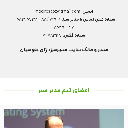
ایمیل:
modiresabz@gmail.com
شماره تلفن تماس با مدیر سبز:
88472931 – 88308732 –
88492397
شماره فکس:
89783127
مدیر و مالک سایت مدیرسبز: ژان بقوسیان
اعضای تیم مدیر سبز