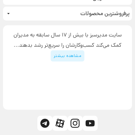
نحوه ثبت سفارش
سیستم سازی
پرفروشترین محصولات
آموزش دسترسی به دانلود فایل‌ها
تبلیغ نویسی
دوره جدید سیستم سازی
نحوه دانلود محصولات محافظت‌شده
بازاریابی تلفنی
۱۹,۹۰۰,۰۰۰ تومان
نحوه ارسال محصولات پستی
افزایش عملکرد
سایت مدیرسبز با بیش از 17 سال سابقه به مدیران
پیگیری سفارش
چگونه کتاب بنویسیم
کمک می‌کند کسب‌و‌کارشان را سریع‌تر رشد بدهند...
پشتیبانی
دوره اینستاگرام
قوانین و مقررات سایت
مشاهده بیشتر