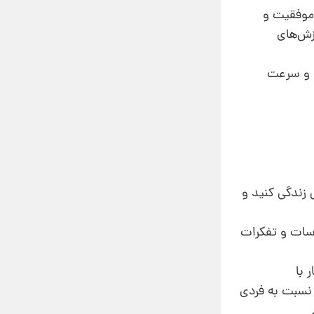
 موفقیت و
زش‌های
د و سرعت
 را بکنید. همین امروز تصمیم بگیرید که تا سن 80 ،90 یا حتی 100 سالگی زندگی کنید و
اسات و تفکرات
کار با
نسبت به ‌فردی