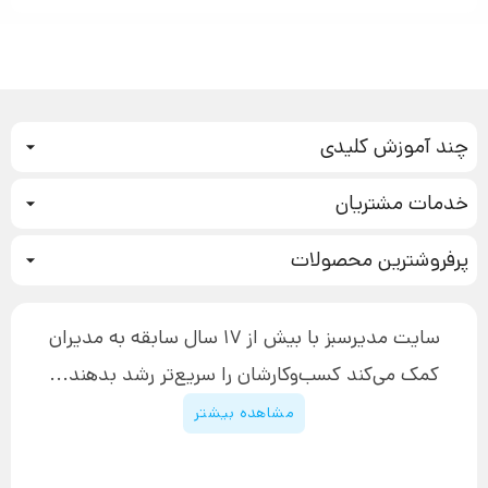
چند آموزش کلیدی
کمپین فروش
خدمات مشتریان
بازاریابی عصبی
نحوه ثبت سفارش
سیستم سازی
پرفروشترین محصولات
آموزش دسترسی به دانلود فایل‌ها
تبلیغ نویسی
دوره جدید سیستم سازی
نحوه دانلود محصولات محافظت‌شده
بازاریابی تلفنی
۱۹,۹۰۰,۰۰۰ تومان
نحوه ارسال محصولات پستی
افزایش عملکرد
سایت مدیرسبز با بیش از 17 سال سابقه به مدیران
پیگیری سفارش
چگونه کتاب بنویسیم
کمک می‌کند کسب‌و‌کارشان را سریع‌تر رشد بدهند...
پشتیبانی
دوره اینستاگرام
قوانین و مقررات سایت
مشاهده بیشتر