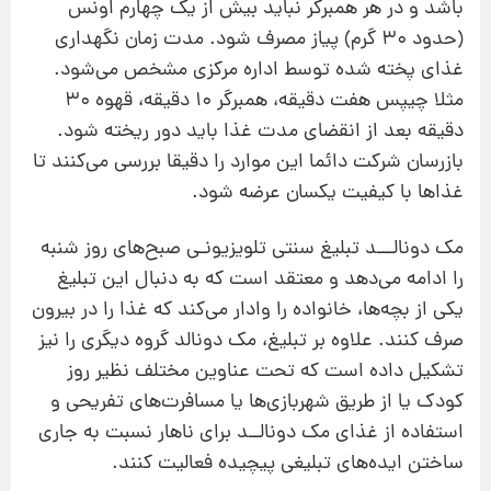
باشد و در هر همبرگر نباید بیش از یك چهارم اونس
(حدود ۳۰ گرم) پیاز مصرف شود. مدت زمان نگهداری
غذای پخته شده توسط اداره مركزی مشخص می‌شود.
مثلا چیپس هفت دقیقه، همبرگر ۱۰ دقیقه، قهوه ۳۰
دقیقه بعد از انقضای مدت غذا باید دور ریخته شود.
بازرسان شركت دائما این موارد را دقیقا بررسی می‌كنند تا
غذاها با كیفیت یكسان عرضه شود.
مك دونالـــد تبلیغ سنتی تلویزیونـی صبح‌های روز شنبه
را ادامه می‌دهد و معتقد است كه به دنبال این تبلیغ
یكی از بچه‌ها، خانواده را وادار می‌كند كه غذا را در بیرون
صرف كنند. علاوه بر تبلیغ، مك دونالد گروه دیگری را نیز
تشكیل داده است كه تحت عناوین مختلف نظیر روز
كودك یا از طریق شهربازی‌ها یا مسافرت‌های تفریحی و
استفاده از غذای مك دونالــد برای ناهار نسبت به جاری
ساختن ایده‌های تبلیغی پیچیده فعالیت كنند.