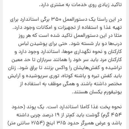
تاكید زیادی روی خدمات به مشتری دارد.
در این راستا یك دستورالعمل ۳۵۰ برگی استاندارد برای
تهیه غذا و استفاده از تجهیزات و امكانات وجود دارد.
مثلا در این دستورالعمل تاكید شده است كه هر روز
درب‌ها دو بار شسته شود. حتی برای پوشیدن لباس
كاركنان و نحوه نگهداری موها، استاندارد وجود دارد و
كاركنان مرد باید سر خود را همانند سربازان تا حد معین
تراشیده و كفش‌هایشان را واكس بزنند تا براق شود. زنان
باید كفش تیره و پاشنه كوتاه، توری سرپوشیده و آرایش
مختصر داشته باشند و همگی موظف به استفاده از
یونیفورم یكسان هستند.
نحوه پخت غذا كاملا استاندارد است. یك پوند (حدود
۴۵۴ گرم) گوشت باید كم‌تر از ۱۹ درصد چربی داشته
باشد و عرض همبرگر حدود ۳/۵ اینچ (۲/۵۴ سانتی متر)