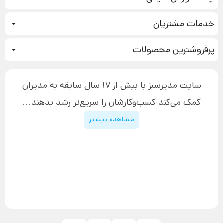
کمپین فروش
خدمات مشتریان
بازاریابی عصبی
نحوه ثبت سفارش
سیستم سازی
پرفروشترین محصولات
آموزش دسترسی به دانلود فایل‌ها
تبلیغ نویسی
دوره جدید سیستم سازی
نحوه دانلود محصولات محافظت‌شده
بازاریابی تلفنی
۱۹,۹۰۰,۰۰۰ تومان
نحوه ارسال محصولات پستی
افزایش عملکرد
سایت مدیرسبز با بیش از 17 سال سابقه به مدیران
پیگیری سفارش
چگونه کتاب بنویسیم
کمک می‌کند کسب‌و‌کارشان را سریع‌تر رشد بدهند...
پشتیبانی
دوره اینستاگرام
قوانین و مقررات سایت
مشاهده بیشتر