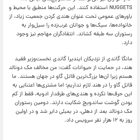
NUGGETS استفاده كنند. این حركت‌ها منطبق با محیط و
باورهای عمومی تحت عنوان هندی كردن جمعیت زیاد، از
خانواده‌ها، سیك‌ها و جوانان غرب‌زده را سیل‌وار به
رستوران سه طبقه كشاند. انتقادگران مهاجم نیز وجود
دارد.
مانگا گاندی از نزدیكان ایندیرا گاندی نخست‌وزیر فقید
هند، در حمایت از حیوانات گفت: من مخالف مك دونالد
هستم زیرا آن‌ها بزرگ‌ترین قاتل گاو در جهان هستند. ما
قاتل گاو را در هند لازم نداریم؛ اما مشتری‌ها اعتنایی به
این حرف‌ها نكرده و هندی‌های طرفدار ادویه، فقط از كم
بودن گوشت ساندویچ شكایت دارند. دومین رستوران
مك دونالد بعد از دهلی، در بمبئی دایر شد و در اولین
روز به ۱۲ هزار نفر سرویس داد.