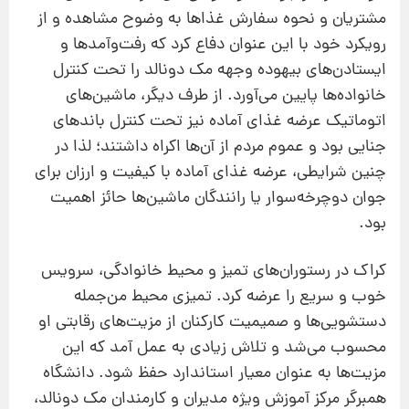
مشتریان و نحوه سفارش غذاها به وضوح مشاهده و از
رویكرد خود با این عنوان دفاع كرد كه رفت‌وآمدها و
ایستادن‌های بیهوده وجهه مك دونالد را تحت كنترل
خانواده‌ها پایین می‌آورد. از طرف دیگر، ماشین‌های
اتوماتیك عرضه غذای آماده نیز تحت كنترل باندهای
جنایی بود و عموم مردم از آن‌ها اكراه داشتند؛ لذا در
چنین شرایطی، عرضه غذای آماده با كیفیت و ارزان برای
جوان دوچرخه‌سوار یا رانندگان ماشین‌ها حائز اهمیت
بود.
كراك در رستوران‌های تمیز و محیط خانوادگی، سرویس
خوب و سریع را عرضه كرد. تمیزی محیط من‌جمله
دستشویی‌ها و صمیمیت كاركنان از مزیت‌های رقابتی او
محسوب می‌شد و تلاش زیادی به عمل آمد كه این
مزیت‌ها به عنوان معیار استاندارد حفظ شود. دانشگاه
همبرگر مركز آموزش ویژه مدیران و كارمندان مك دونالد،