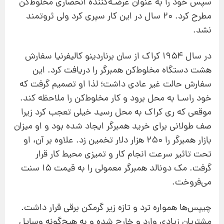
سپس خود را به عنوان عرضـه‌كننده انحصاری مخلوط‌كن
مطرح كرد. ۲۰ سال در این كار سپری كرد ولی ثروتمند
نشد.
در سال ۱۹۵۴ كراك از سان برناردینو كالیفرنیا سفارش
هشت دستگاه مخلوط‌كن همبرگر را دریافت كرد. این
سفارش حالت غیر عادی داشت؛ لذا او تصمیم گرفت كه
خود راسـا به محل برود و كار مخلوط‌كن را ملاحظه كند.
موقعی كه ری كراك به محل رسید خیلی تعجب كرد زیرا
صف طولانی برای خرید همبرگر ایجاد شده بود و او میزان
بازار همبرگر را ۲۵۰ هزار دلار تخمین زد. علاوه بر آن، او
تحت تاثیر سرعت انجام كار و تمیزی محیط كار قرار
گرفت. مك دونالد همبرگر معمولی را به قیمت ۱۵ سنت
می‌فروخت.
چیپس‌ها همواره ترد و تازه زیر گرمكن برقی قرار داشت.
مشتریان زیادی وارد و خارج شده و به هیچ‌گونه وسایل