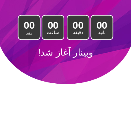
00
00
00
00
ثانیه
دقیقه
ساعت
روز
وبینار آغاز شد!