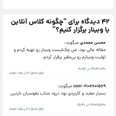
42 دیدگاه برای “
چگونه کلاس آنلاین
یا وبینار برگزار کنیم؟
”
میگوید:
محسن محمدی
مقاله عالی بود، من چک‌لیست وبینار رو تهیه ‌کردم و
اولیت وبینارم رو بی‌نظیر برقرار کردم.
1402/10/30 در 20:56
برای پاسخ دادن وارد شوید
میگوید:
user-8106601569
بسیار مفید و کاربردی بود درود جناب بقوسیان نازنین
1402/05/30 در 15:40
برای پاسخ دادن وارد شوید