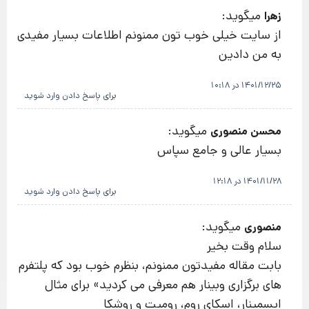
میگوید:
زهرا
از سایت خیلی خوب تون ممنونم اطلاعات بسیار مفیدی
به من دادین
1401/12/25 در 10:18
برای پاسخ دادن وارد شوید
میگوید:
محسن منصوری
بسیار عالی و جامع سپاس
1401/11/28 در 12:18
برای پاسخ دادن وارد شوید
میگوید:
منصوری
سلام وقت بخیر
بابت مقاله مفیدتون ممنونم، بنظرم خوب بود که پلتفرم
های برگزاری وبینار هم معرفی می کردید» برای مثال
ایسمینار، اسکای روم، رومیت و روشکا