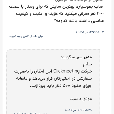
جناب بقوسيان، بهترين سايتي كه براي وبينار با سقف
٢٠٠٠ نفر معرفي ميكنيد كه هزينه و امنيت و كيفيت
مناسبي داشته باشه كدومه؟
1399/01/27 در 22:55
برای پاسخ دادن وارد شوید
میگوید:
مدیر سبز
سلام
شرکت Clickmeeting این امکان را به‌صورت
سفارشی در اختیارتان قرار می‌دهد و ماهانه
چیزی حدود 500 دلار باید بپردازید.
موفق باشید
1399/01/30 در 10:42
برای پاسخ دادن وارد شوید