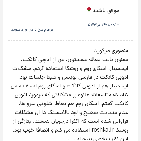
موفق باشید
1401/02/10 در 15:23
برای پاسخ دادن وارد شوید
میگوید:
منصوری
ممنون بابت مقاله مفیدتون، من از ادوبی کانکت،
ایسمینار، اسکای روم و روشکا استفاده کردم. مشکلات
ادوبی کانکت در فارسی نویسی و ضبط جلسات بود،
ایسمینار هم از ادوبی کانکت و اسکای روم استفاده می
کنه، که متاسفانه علاوه بر مشکلاتی که درمورد ادوبی
کانکت گفتم، اسکای روم هم بخاطر شلوغی سرورها،
عدم مدیریت صحیح و لود بالانسینگ دارای مشکلات
فراوانی شده است که اکثرا درجریان هستند. بتازگی از
روشکا roshka.ir استفاده می کنم و انصافا خوب بود.
این نظر شخصی بنده است.