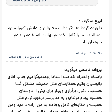
میگوید:
ایرج
با ورود کرونا به فکر تولید محتوا برای دانش آموزانم بود
.مطالب شما را کامل خوندم نهایت استفاده را بردم
درودتان باد
1399/01/20 در 05:01
برای پاسخ دادن وارد شوید
میگوید:
پروانه قاسمی
باسلام واحترام خدمت استادارجمندوگرامیم جناب اقای
بقوسیان وتیم همکارشان مثل همیشه مشکل گشا
هستید. دنبال برگزاری وبینار برای یکی از دوستان
همسرم بودم درنتایج به مدیرسبز برخوردکردم مثل
همیشه راهکارهای کامل وجامع به من ارائه دادید ومن
سربلندبیرون امدم. واقعا شمابی نظیرید. خب که دراین