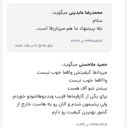
میگوید:
محمدرضا عابدینی
سلام
بله پیشنهاد ما هم میزبان‌فا است.
1399/05/07 در 20:48
برای پاسخ دادن وارد شوید
میگوید:
حمید ملاحسنی
میزبانفا کیفیتش واقعا خوب نیست
واااقعا خوب نیست
بیشتر شو آف هست
برای یکی از کارفرماها فریب ویدیوهاشونو خوردم،
ولی پشیمون شدم و الان رو یه هاست خارج از
کشور بهترین کیفیت رو دارم
1399/07/15 در 01:44