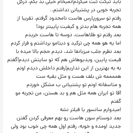
باید تیکت ثبت میکردم!نمیخام خیلی بد بگم، درکل
تجربه خوبی در پشتیبانی نداشتم..
رفتم تو سرورپارس هاست نامحدود گرفتم، تقریبا از
همه تجربه هام بدتر و کیفیت پایینتر بود!
بعد رفتم تو طلاهاست، دوسه تا هاست خریدم
اما یه هو همه چی ترکید و دیتامو برداشتم و فرار کردم
بعد نظرم جلب میزبانفا شد، دیدم حجم بالا میده با
قیمت پایین، ویدیوهاش هم که تو سایتش دیدم!گفتم
به به بهترین از این نداریم!رفتم داخلش دیدم اونم
هممممه ش بلف هست و مثل بقیه ست
و متاسفانه اونم تو پشتیبانی ب مشکل خوردم
آقا تو ایران همه مثل هم و بد هستن، من تجربه مو
گفتم
امیدوارم سانسور یا فیلتر نشه
بعد دوستام سون هاست رو بهم معرفی کردن گفتن
جدید اومده و خوبه، رفتم اول همه چی خوب بود ولی