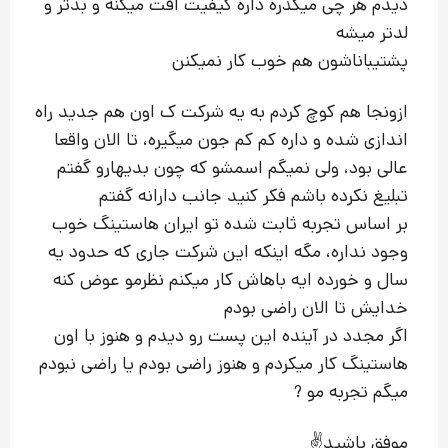
دیدم هر چی میگذره داره کیفیت افت میکنه و بدتر و
لدتر میشه
پشتیباناشون هم خوب کار نمیکنن
ازونجا هم کوچ کردم به یه شرکت ک اون هم جدید راه
اندازی شده و داره کم کم جون میگیره، تا الان واقعا
عالی بود، ولی نمیگم اسمشو که چون بدیهارو گفتم
تبلیغ نکرده باشم فکر کنید جانب دارانه گفتم
بر اساس تجربه ثابت شده تو ایران هاستینگ خوب
وجود نداره، مگه اینکه این شرکت جاری که حدود یه
سال و خورده ایه باهاش کار میکنم نظرمو عوض کنه
خدایش تا الان راضی بودم
اگر مجدد در آینده این پست رو دیدم و هنوز با اون
هاستینگ کار میکردم و هنوز راضی بودم یا راضی نبودم
میگم تجربه مو ?
موفق باشید⁦✌️⁩