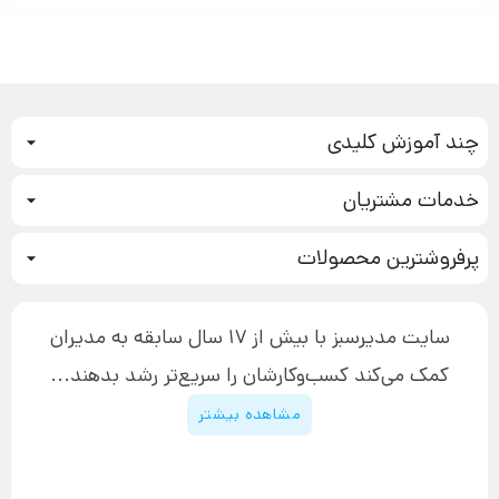
چند آموزش کلیدی
کمپین فروش
خدمات مشتریان
بازاریابی عصبی
نحوه ثبت سفارش
سیستم سازی
پرفروشترین محصولات
آموزش دسترسی به دانلود فایل‌ها
تبلیغ نویسی
دوره جدید سیستم سازی
نحوه دانلود محصولات محافظت‌شده
بازاریابی تلفنی
۱۹,۹۰۰,۰۰۰ تومان
نحوه ارسال محصولات پستی
افزایش عملکرد
سایت مدیرسبز با بیش از 17 سال سابقه به مدیران
پیگیری سفارش
چگونه کتاب بنویسیم
کمک می‌کند کسب‌و‌کارشان را سریع‌تر رشد بدهند...
پشتیبانی
دوره اینستاگرام
قوانین و مقررات سایت
مشاهده بیشتر