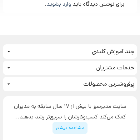
برای نوشتن دیدگاه باید
وارد بشوید
.
چند آموزش کلیدی
کمپین فروش
خدمات مشتریان
بازاریابی عصبی
نحوه ثبت سفارش
سیستم سازی
پرفروشترین محصولات
آموزش دسترسی به دانلود فایل‌ها
تبلیغ نویسی
دوره جدید سیستم سازی
نحوه دانلود محصولات محافظت‌شده
بازاریابی تلفنی
۱۹,۹۰۰,۰۰۰ تومان
نحوه ارسال محصولات پستی
افزایش عملکرد
سایت مدیرسبز با بیش از 17 سال سابقه به مدیران
پیگیری سفارش
چگونه کتاب بنویسیم
کمک می‌کند کسب‌و‌کارشان را سریع‌تر رشد بدهند...
پشتیبانی
دوره اینستاگرام
قوانین و مقررات سایت
مشاهده بیشتر