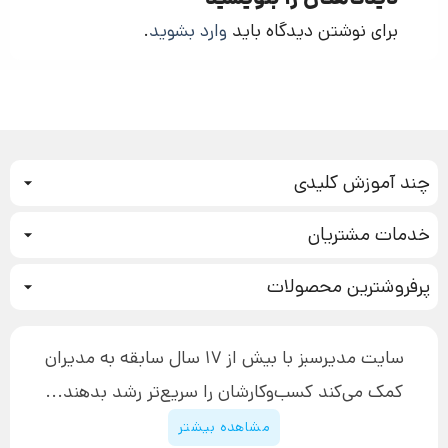
برای نوشتن دیدگاه باید
وارد بشوید
.
چند آموزش کلیدی
کمپین فروش
خدمات مشتریان
بازاریابی عصبی
نحوه ثبت سفارش
سیستم سازی
پرفروشترین محصولات
آموزش دسترسی به دانلود فایل‌ها
تبلیغ نویسی
دوره جدید سیستم سازی
نحوه دانلود محصولات محافظت‌شده
بازاریابی تلفنی
۱۹,۹۰۰,۰۰۰ تومان
نحوه ارسال محصولات پستی
افزایش عملکرد
سایت مدیرسبز با بیش از 17 سال سابقه به مدیران
پیگیری سفارش
چگونه کتاب بنویسیم
کمک می‌کند کسب‌و‌کارشان را سریع‌تر رشد بدهند...
پشتیبانی
دوره اینستاگرام
قوانین و مقررات سایت
مشاهده بیشتر