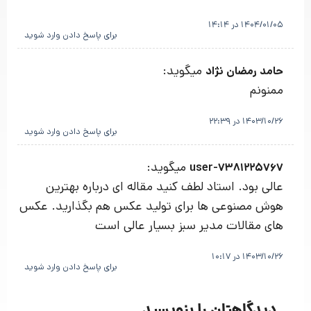
1404/01/05 در 14:14
برای پاسخ دادن وارد شوید
میگوید:
حامد رمضان نژاد
ممنونم
1403/10/26 در 22:39
برای پاسخ دادن وارد شوید
میگوید:
user-7381225767
عالی بود. استاد لطف کنید مقاله ای درباره بهترین
هوش مصنوعی ها برای تولید عکس هم بگذارید. عکس
های مقالات مدیر سبز بسیار عالی است
1403/10/26 در 10:17
برای پاسخ دادن وارد شوید
دیدگاهتان را بنویسید