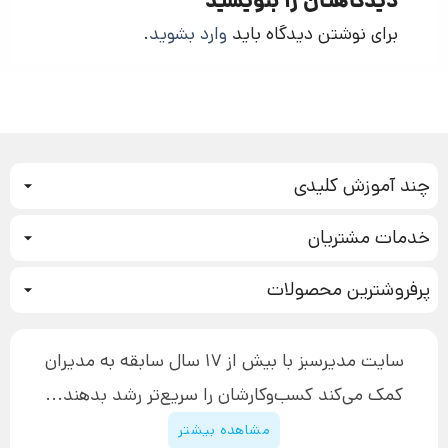
دیدگاهتان را بنویسید
برای نوشتن دیدگاه باید
وارد بشوید
.
چند آموزش کلیدی
کمپین فروش
خدمات مشتریان
بازاریابی عصبی
نحوه ثبت سفارش
سیستم سازی
پرفروشترین محصولات
آموزش دسترسی به دانلود فایل‌ها
تبلیغ نویسی
دوره جدید سیستم سازی
نحوه دانلود محصولات محافظت‌شده
بازاریابی تلفنی
۱۹,۹۰۰,۰۰۰ تومان
نحوه ارسال محصولات پستی
افزایش عملکرد
سایت مدیرسبز با بیش از 17 سال سابقه به مدیران
پیگیری سفارش
چگونه کتاب بنویسیم
کمک می‌کند کسب‌و‌کارشان را سریع‌تر رشد بدهند...
پشتیبانی
دوره اینستاگرام
قوانین و مقررات سایت
مشاهده بیشتر