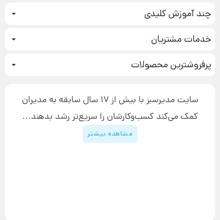
چند آموزش کلیدی
کمپین فروش
خدمات مشتریان
بازاریابی عصبی
نحوه ثبت سفارش
سیستم سازی
پرفروشترین محصولات
آموزش دسترسی به دانلود فایل‌ها
تبلیغ نویسی
دوره جدید سیستم سازی
نحوه دانلود محصولات محافظت‌شده
بازاریابی تلفنی
۱۹,۹۰۰,۰۰۰ تومان
نحوه ارسال محصولات پستی
افزایش عملکرد
سایت مدیرسبز با بیش از 17 سال سابقه به مدیران
پیگیری سفارش
چگونه کتاب بنویسیم
کمک می‌کند کسب‌و‌کارشان را سریع‌تر رشد بدهند...
پشتیبانی
دوره اینستاگرام
قوانین و مقررات سایت
مشاهده بیشتر