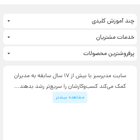
چند آموزش کلیدی
کمپین فروش
خدمات مشتریان
بازاریابی عصبی
نحوه ثبت سفارش
سیستم سازی
پرفروشترین محصولات
آموزش دسترسی به دانلود فایل‌ها
تبلیغ نویسی
دوره جدید سیستم سازی
نحوه دانلود محصولات محافظت‌شده
بازاریابی تلفنی
۱۹,۹۰۰,۰۰۰ تومان
نحوه ارسال محصولات پستی
افزایش عملکرد
سایت مدیرسبز با بیش از 17 سال سابقه به مدیران
پیگیری سفارش
چگونه کتاب بنویسیم
کمک می‌کند کسب‌و‌کارشان را سریع‌تر رشد بدهند...
پشتیبانی
دوره اینستاگرام
قوانین و مقررات سایت
مشاهده بیشتر