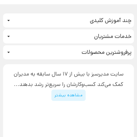
چند آموزش کلیدی
کمپین فروش
خدمات مشتریان
بازاریابی عصبی
نحوه ثبت سفارش
سیستم سازی
پرفروشترین محصولات
آموزش دسترسی به دانلود فایل‌ها
تبلیغ نویسی
دوره جدید سیستم سازی
نحوه دانلود محصولات محافظت‌شده
بازاریابی تلفنی
۱۹,۹۰۰,۰۰۰ تومان
نحوه ارسال محصولات پستی
افزایش عملکرد
سایت مدیرسبز با بیش از 17 سال سابقه به مدیران
پیگیری سفارش
چگونه کتاب بنویسیم
کمک می‌کند کسب‌و‌کارشان را سریع‌تر رشد بدهند...
پشتیبانی
دوره اینستاگرام
قوانین و مقررات سایت
مشاهده بیشتر