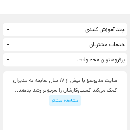
چند آموزش کلیدی
کمپین فروش
خدمات مشتریان
بازاریابی عصبی
نحوه ثبت سفارش
سیستم سازی
پرفروشترین محصولات
آموزش دسترسی به دانلود فایل‌ها
تبلیغ نویسی
دوره جدید سیستم سازی
نحوه دانلود محصولات محافظت‌شده
بازاریابی تلفنی
۱۹,۹۰۰,۰۰۰ تومان
نحوه ارسال محصولات پستی
افزایش عملکرد
سایت مدیرسبز با بیش از 17 سال سابقه به مدیران
پیگیری سفارش
چگونه کتاب بنویسیم
کمک می‌کند کسب‌و‌کارشان را سریع‌تر رشد بدهند...
پشتیبانی
دوره اینستاگرام
قوانین و مقررات سایت
مشاهده بیشتر