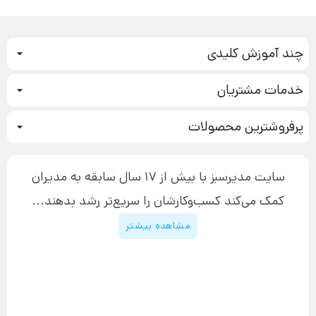
چند آموزش کلیدی
کمپین فروش
خدمات مشتریان
بازاریابی عصبی
نحوه ثبت سفارش
سیستم سازی
پرفروشترین محصولات
آموزش دسترسی به دانلود فایل‌ها
تبلیغ نویسی
دوره جدید سیستم سازی
نحوه دانلود محصولات محافظت‌شده
بازاریابی تلفنی
۱۹,۹۰۰,۰۰۰ تومان
نحوه ارسال محصولات پستی
افزایش عملکرد
سایت مدیرسبز با بیش از 17 سال سابقه به مدیران
پیگیری سفارش
چگونه کتاب بنویسیم
کمک می‌کند کسب‌و‌کارشان را سریع‌تر رشد بدهند...
پشتیبانی
دوره اینستاگرام
قوانین و مقررات سایت
مشاهده بیشتر