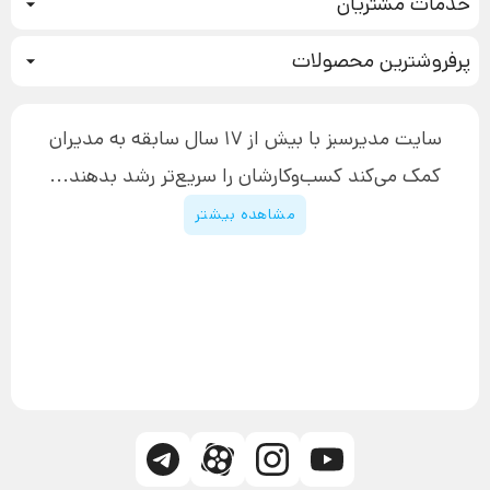
خدمات مشتریان
بازاریابی عصبی
نحوه ثبت سفارش
سیستم سازی
پرفروشترین محصولات
آموزش دسترسی به دانلود فایل‌ها
تبلیغ نویسی
دوره جدید سیستم سازی
نحوه دانلود محصولات محافظت‌شده
بازاریابی تلفنی
۱۹,۹۰۰,۰۰۰ تومان
نحوه ارسال محصولات پستی
افزایش عملکرد
سایت مدیرسبز با بیش از 17 سال سابقه به مدیران
پیگیری سفارش
چگونه کتاب بنویسیم
کمک می‌کند کسب‌و‌کارشان را سریع‌تر رشد بدهند...
پشتیبانی
دوره اینستاگرام
قوانین و مقررات سایت
مشاهده بیشتر