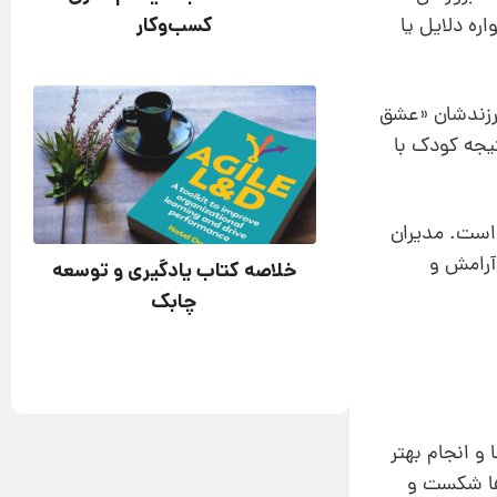
کسب‌وکار
ره دلایل یا
فرزندشان «عشق
یجه کودک با
است. مدیران
 آرامش و
خلاصه کتاب یادگیری و توسعه
چابک
و انجام بهتر
ن‌ها شکست و