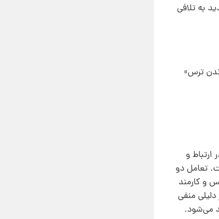
ید به تلافی
لی «بیرون راندن ترس»
ارتباط و
ت. تعامل دو
س و کارمند
 دلیلی منفی
د می‌شود.