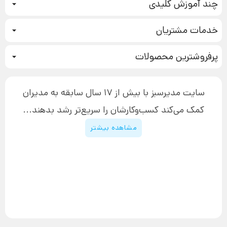
چند آموزش کلیدی
کمپین فروش
خدمات مشتریان
بازاریابی عصبی
نحوه ثبت سفارش
سیستم سازی
پرفروشترین محصولات
آموزش دسترسی به دانلود فایل‌ها
تبلیغ نویسی
دوره جدید سیستم سازی
نحوه دانلود محصولات محافظت‌شده
بازاریابی تلفنی
۱۹,۹۰۰,۰۰۰ تومان
نحوه ارسال محصولات پستی
افزایش عملکرد
سایت مدیرسبز با بیش از 17 سال سابقه به مدیران
پیگیری سفارش
چگونه کتاب بنویسیم
کمک می‌کند کسب‌و‌کارشان را سریع‌تر رشد بدهند...
پشتیبانی
دوره اینستاگرام
قوانین و مقررات سایت
مشاهده بیشتر