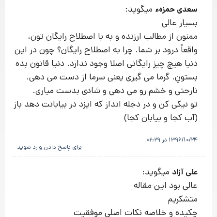
میگوید:
سعدی حمزهء
بسیار عالی
ممنون از مطالب ارزنده و به با اصطلاح رایگان تون،
واقعاً درود بر شما. چرا به اصطلاح رایگان؟ چون در این
دنیا هیچ چیزِ رایگانی اصلا وجود ندارد. دنیا قانون بده
بستونِ. گرما می گیری یعنی سرما از دست می دهی.
نارحتی و خشم رو می دهی و شادی بدست میاری.
تو نیکی کن و در دجله انداز که ایزد در بیابانت دهد باز
(آب کجا و بیابان کجا)
1396/10/24 در 02:29
برای پاسخ دادن وارد شوید
میگوید:
علی آزاد
عالی بود این مقاله
متشکریم
چکیده و خلاصه نکات اصلی موفقیت