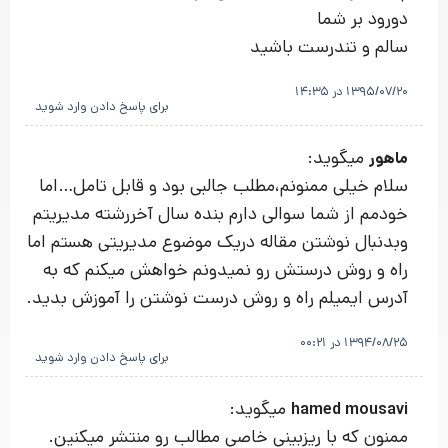
دورود بر شما
سالم و تندرست باشید
1395/07/20 در 14:35
برای پاسخ دادن وارد شوید
میگوید:
ماهور
سلام خیلی ممنونم،مطلب جالبی بود و قابل تامل…اما
خودمم از شما سوالی دارم بنده سال آخررشته مدیریتم
وبدنبال نوشتن مقاله دریک موضوع مدیریتی هستم اما
راه و روش درستش رو نمیدونم خواهش میکنم که به
آدرس ایمیلم راه و روش درست نوشتن را آموزش بدید.
1394/08/25 در 00:21
برای پاسخ دادن وارد شوید
میگوید:
hamed mousavi
ممنون که با ریزبینی خاصی مطالب رو منتشر میکنین.