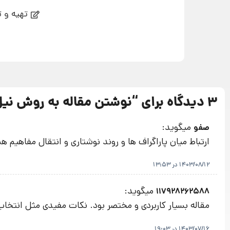
تهیه و ت
3 دیدگاه برای “
نوشتن مقاله به روش نیل
میگوید:
صفو
ارتباط میان پاراگراف ها و روند نوشتاری و انتقال مفاهیم 
1403/08/12 در 13:53
میگوید:
117928262588
مقاله بسیار کاربردی و مختصر بود. نکات مفیدی مثل انتخ
1403/07/16 در 19:03